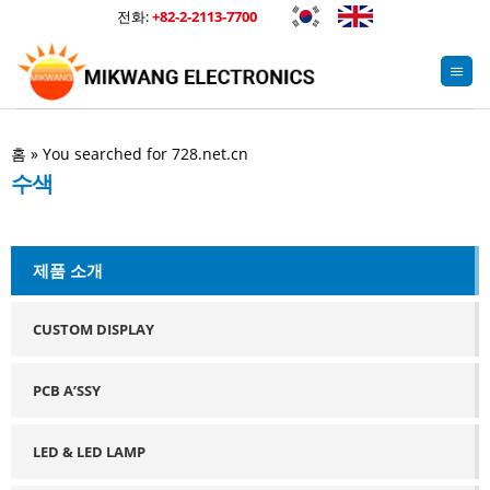
Skip
전화:
+82-2-2113-7700
to
content
홈
»
You searched for 728.net.cn
수색
제품 소개
CUSTOM DISPLAY
PCB A’SSY
LED & LED LAMP